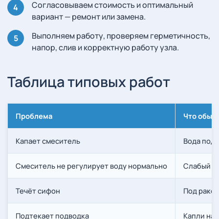
Согласовываем стоимость и оптимальный
вариант — ремонт или замена.
Выполняем работу, проверяем герметичность,
напор, слив и корректную работу узла.
Таблица типовых работ
Проблема
Что обыч
Капает смеситель
Вода подт
Смеситель не регулирует воду нормально
Слабый на
Течёт сифон
Под раков
Подтекает подводка
Капли на 