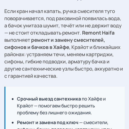
Если кран начал капать, ручка смесителя туго
поворачивается, под раковиной появилась вода,
а бачок унитаза шумит, течёт или не держит воду
— не стоит откладывать ремонт.
Remont Haifa
выполняет
ремонт и замену смесителей,
сифонов и бачков в Хайфе
, Крайот и ближайших
районах: устраняем течи, меняем картриджи,
сифоны, гибкие подводки, арматуру бачка и
другие сантехнические узлы быстро, аккуратно и
с гарантией качества.
Срочный выезд сантехника
по Хайфе и
Крайот — помогаем быстро решить
проблему без лишнего ожидания.
Ремонт и замена под ключ
— смесители,