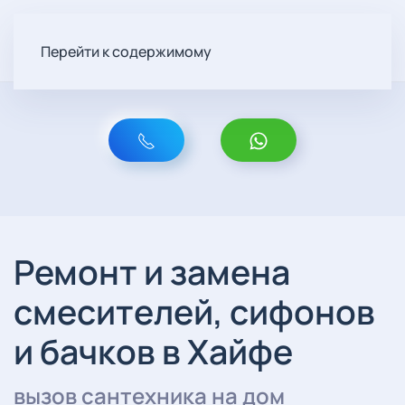
Перейти к содержимому
Капает кран, течёт
сифон или шумит бачок?
Быстро исправим
Устраняем течи, меняем картриджи,
Ремонт и замена
сифоны и арматуру бачка. Быстрый
выезд и честная стоимость работ.
смесителей, сифонов
и бачков в Хайфе
вызов сантехника на дом