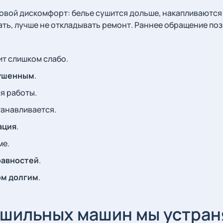
вой дискомфорт: белье сушится дольше, накапливаются 
ать, лучше не откладывать ремонт. Раннее обращение по
ит слишком слабо.
сушенным
.
я работы.
танавливается.
ация
.
ме.
равностей
.
ом долгим
.
ушильных машин мы устра