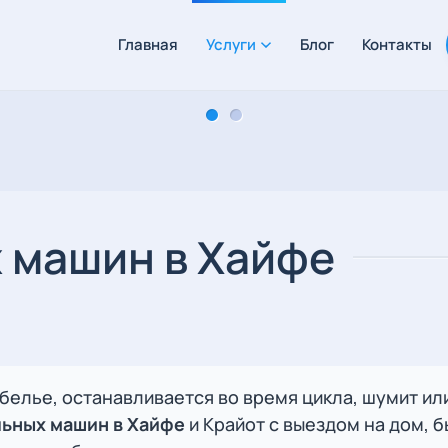
Главная
Услуги
Блог
Контакты
Ремонт сушильных машин
Ремонт сушильных машин
Ремонт сушильных машин
 машин в Хайфе
быстро, качественно и с гарантией!
 белье, останавливается во время цикла, шумит и
ьных машин в Хайфе
и Крайот с выездом на дом, 