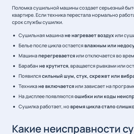
Поломка сушильной машины создает серьезный быто
квартире. Если техника перестала нормально работ
срок службы сушилки.
Сушильная машина
не нагревает воздух
или суш
Белье после цикла остается
влажным или недо
Машина
перегревается
или отключается во врем
Барабан
не крутится
, вращается рывками или ос
Появился
сильный шум, стук, скрежет или вибр
Техника
не включается
или зависает на програм
На дисплее появляются
ошибки или коды неисп
Сушилка работает, но
время цикла стало слишк
Какие неисправности с