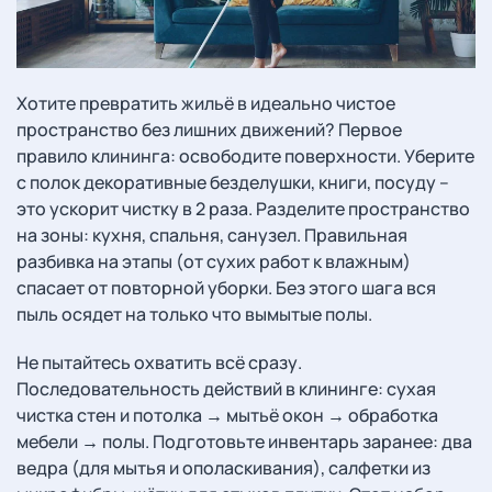
Хотите превратить жильё в идеально чистое
пространство без лишних движений? Первое
правило клининга: освободите поверхности. Уберите
с полок декоративные безделушки, книги, посуду –
это ускорит чистку в 2 раза. Разделите пространство
на зоны: кухня, спальня, санузел. Правильная
разбивка на этапы (от сухих работ к влажным)
спасает от повторной уборки. Без этого шага вся
пыль осядет на только что вымытые полы.
Не пытайтесь охватить всё сразу.
Последовательность действий в клининге: сухая
чистка стен и потолка → мытьё окон → обработка
мебели → полы. Подготовьте инвентарь заранее: два
ведра (для мытья и ополаскивания), салфетки из