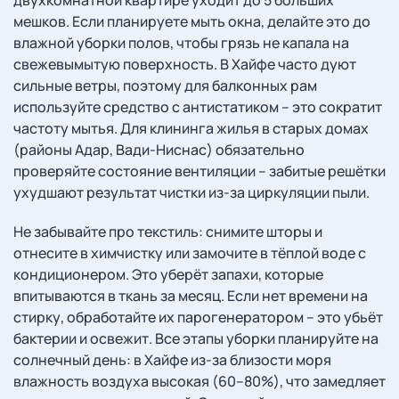
двухкомнатной квартире уходит до 5 больших
мешков. Если планируете мыть окна, делайте это до
влажной уборки полов, чтобы грязь не капала на
свежевымытую поверхность. В Хайфе часто дуют
сильные ветры, поэтому для балконных рам
используйте средство с антистатиком – это сократит
частоту мытья. Для клининга жилья в старых домах
(районы Адар, Вади-Ниснас) обязательно
проверяйте состояние вентиляции – забитые решётки
ухудшают результат чистки из-за циркуляции пыли.
Не забывайте про текстиль: снимите шторы и
отнесите в химчистку или замочите в тёплой воде с
кондиционером. Это уберёт запахи, которые
впитываются в ткань за месяц. Если нет времени на
стирку, обработайте их парогенератором – это убьёт
бактерии и освежит. Все этапы уборки планируйте на
солнечный день: в Хайфе из-за близости моря
влажность воздуха высокая (60–80%), что замедляет