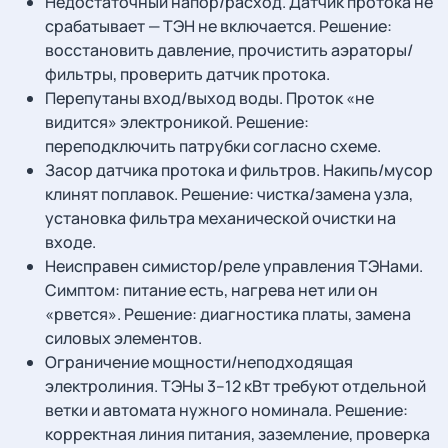
Недостаточный напор/расход. Датчик протока не
срабатывает — ТЭН не включается. Решение:
восстановить давление, прочистить аэраторы/
фильтры, проверить датчик протока.
Перепутаны вход/выход воды. Проток «не
видится» электроникой. Решение:
переподключить патрубки согласно схеме.
Засор датчика протока и фильтров. Накипь/мусор
клинят поплавок. Решение: чистка/замена узла,
установка фильтра механической очистки на
входе.
Неисправен симистор/реле управления ТЭНами.
Симптом: питание есть, нагрева нет или он
«рвется». Решение: диагностика платы, замена
силовых элементов.
Ограничение мощности/неподходящая
электролиния. ТЭНы 3–12 кВт требуют отдельной
ветки и автомата нужного номинала. Решение:
корректная линия питания, заземление, проверка