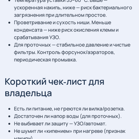
Температура уставки 55–60 °C. Выше —
ускоренная накипь, ниже — риск бактериального
загрязнения при длительном простое.
Проветривание и сухость ниши. Меньше
конденсата — ниже риск окисления клемм и
срабатывания УЗО.
Для проточных — стабильное давление и чистые
фильтры. Контроль форсунок/аэраторов,
периодическая промывка.
Короткий чек‑лист для
владельца
Есть ли питание, не греются ли вилка/розетка.
Достаточен ли напор воды (для проточных).
Не выбивает ли защиту — УЗО/автомат.
Не шумит ли «кипением» при нагреве (признак
накипи).