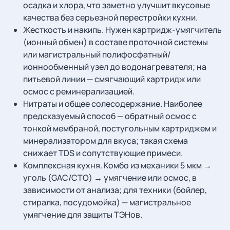
осадка и хлора, что заметно улучшит вкусовые
качества без серьезной перестройки кухни.
Жесткость и накипь. Нужен картридж-умягчитель
(ионный обмен) в составе проточной системы
или магистральный полифосфатный/
ионнообменный узел до водонагревателя; на
питьевой линии — смягчающий картридж или
осмос с реминерализацией.
Нитраты и общее солесодержание. Наиболее
предсказуемый способ — обратный осмос с
тонкой мембраной, постугольным картриджем и
минерализатором для вкуса; такая схема
снижает TDS и сопутствующие примеси.
Комплексная кухня. Комбо из механики 5 мкм →
уголь (GAC/CTO) → умягчение или осмос, в
зависимости от анализа; для техники (бойлер,
стиралка, посудомойка) — магистральное
умягчение для защиты ТЭНов.