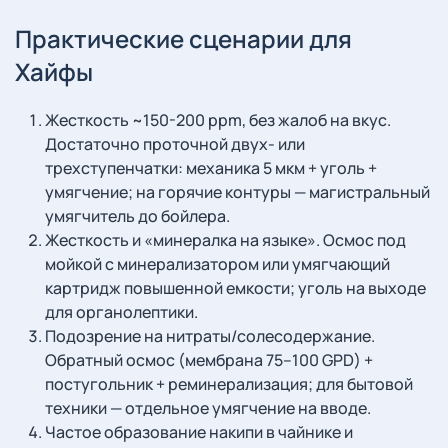
Практические сценарии для
Хайфы
Жесткость ~150-200 ppm, без жалоб на вкус.
Достаточно проточной двух- или
трехступенчатки: механика 5 мкм + уголь +
умягчение; на горячие контуры — магистральный
умягчитель до бойлера.
Жесткость и «минералка на языке». Осмос под
мойкой с минерализатором или умягчающий
картридж повышенной емкости; уголь на выходе
для органолептики.
Подозрение на нитраты/солесодержание.
Обратный осмос (мембрана 75–100 GPD) +
постугольник + реминерализация; для бытовой
техники — отдельное умягчение на вводе.
Частое образование накипи в чайнике и