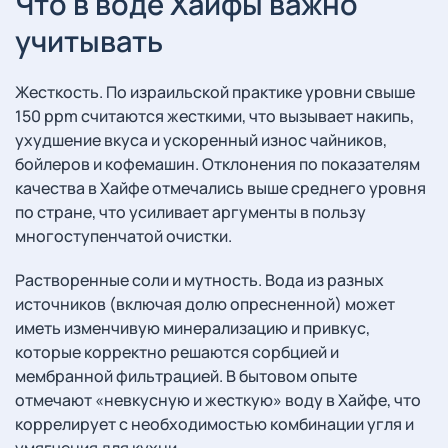
Что в воде Хайфы важно
учитывать
Жесткость. По израильской практике уровни свыше
150 ppm считаются жесткими, что вызывает накипь,
ухудшение вкуса и ускоренный износ чайников,
бойлеров и кофемашин. Отклонения по показателям
качества в Хайфе отмечались выше среднего уровня
по стране, что усиливает аргументы в пользу
многоступенчатой очистки.
Растворенные соли и мутность. Вода из разных
источников (включая долю опресненной) может
иметь изменчивую минерализацию и привкус,
которые корректно решаются сорбцией и
мембранной фильтрацией. В бытовом опыте
отмечают «невкусную и жесткую» воду в Хайфе, что
коррелирует с необходимостью комбинации угля и