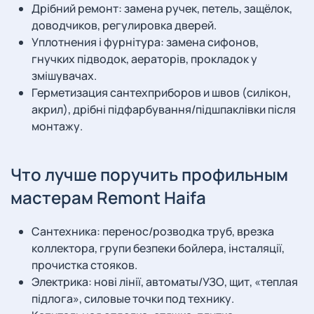
Дрібний ремонт: замена ручек, петель, защёлок,
доводчиков, регулировка дверей.
Уплотнения і фурнітура: замена сифонов,
гнучких підводок, аераторів, прокладок у
змішувачах.
Герметизация сантехприборов и швов (силікон,
акрил), дрібні підфарбування/підшпаклівки після
монтажу.
Что лучше поручить профильным
мастерам Remont Haifa
Сантехника: перенос/розводка труб, врезка
коллектора, групи безпеки бойлера, інсталяції,
прочистка стояков.
Электрика: нові лінії, автоматы/УЗО, щит, «теплая
підлога», силовые точки под технику.