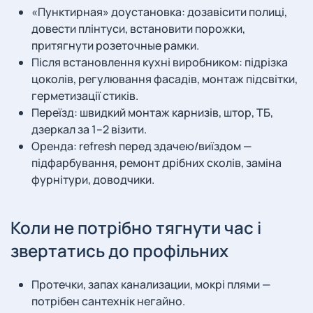
«Пунктирная» доустановка: дозавісити полиці,
довести плінтуси, встановити порожки,
притягнути розеточные рамки.
Після встановлення кухні виробником: підрізка
цоколів, регулювання фасадів, монтаж підсвітки,
герметизації стиків.
Переїзд: швидкий монтаж карнизів, штор, ТБ,
дзеркал за 1–2 візити.
Оренда: refresh перед здачею/виїздом —
підфарбування, ремонт дрібних сколів, заміна
фурнітури, доводчики.
Коли не потрібно тягнути час і
звертатись до профільних
Протечки, запах канализации, мокрі плями —
потрібен сантехнік негайно.