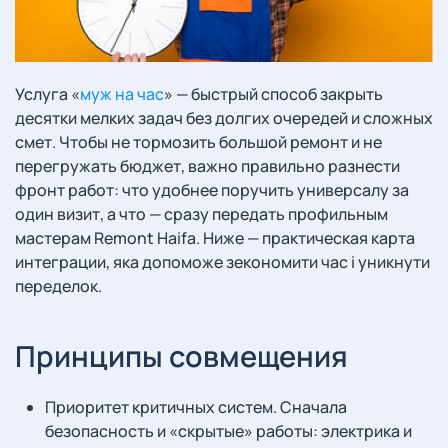
Услуга «
муж на час
» — быстрый способ закрыть
десятки мелких задач без долгих очередей и сложных
смет. Чтобы не тормозить большой ремонт и не
перегружать бюджет, важно правильно разнести
фронт работ: что удобнее поручить универсалу за
один визит, а что — сразу передать профильным
мастерам Remont Haifa. Ниже — практическая карта
интеграции, яка допоможе зекономити час і уникнути
переделок.
Принципы совмещения
Приоритет критичных систем. Сначала
безопасность и «скрытые» работы: электрика и