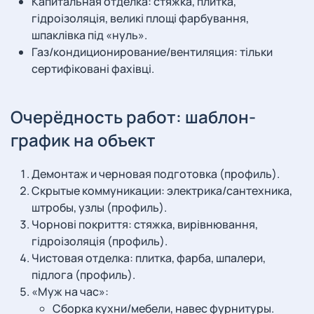
Капитальная отделка: стяжка, плитка,
гідроізоляція, великі площі фарбування,
шпаклівка під «нуль».
Газ/кондиционирование/вентиляция: тільки
сертифіковані фахівці.
Очерёдность работ: шаблон-
график на объект
Демонтаж и черновая подготовка (профиль).
Скрытые коммуникации: электрика/сантехника,
штробы, узлы (профиль).
Чорнові покриття: стяжка, вирівнювання,
гідроізоляція (профиль).
Чистовая отделка: плитка, фарба, шпалери,
підлога (профиль).
«Муж на час»:
Сборка кухни/мебели, навес фурнитуры.