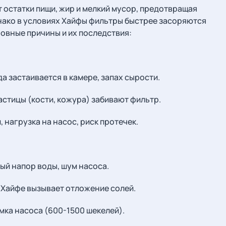
остатки пищи, жир и мелкий мусор, предотвращая
нако в условиях Хайфы фильтры быстрее засоряются
новные причины и их последствия:
да застаивается в камере, запах сырости.
частицы (кости, кожура) забивают фильтр.
, нагрузка на насос, риск протечек.
бый напор воды, шум насоса.
в Хайфе вызывает отложение солей.
мка насоса (600-1500 шекелей).