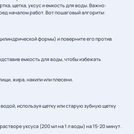
тка, щетка, уксус и емкость для воды. Важно:
еред началом работ. Вот пошаговый алгоритм:
цилиндрической формы) и поверните его против
одставив емкость для воды, чтобы избежать
ищи, жира, накипи или плесени.
водой, используя щетку или старую зубную щетку
астворе уксуса (200 мл на 1 л воды) на 15-20 минут.